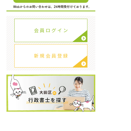
会 員 ロ グ イ ン
新 規 会 員 登 録