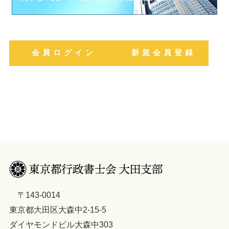
会 員 ロ グ イ ン
新 規 会 員 登 録
〒143-0014
東京都大田区大森中2-15-5
ダイヤモンドビル大森中303