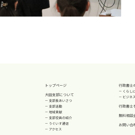
トップページ
行政書士
－
くらし
大田支部について
－
ビジネ
－
支部長あいさつ
行政書士
－
支部活動
－
地域貢献
無料相談
－
支部役員の紹介
－
うぐいす通信
お問い合
－
アクセス