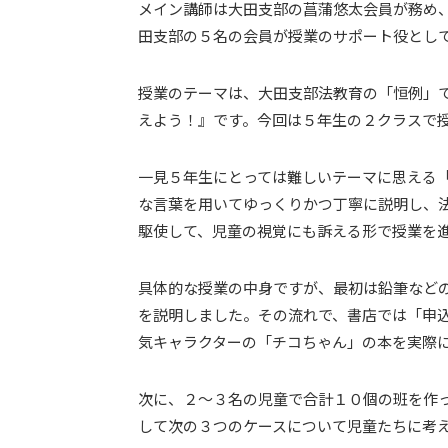
メイン講師は大田支部の菖蒲悠太会員が務め
田支部の５名の会員が授業のサポート役とし
授業のテーマは、大田支部法教育の「恒例」
えよう！』です。今回は５年生の２クラスで
一見５年生にとっては難しいテーマに思える
な言葉を用いてゆっくりかつ丁寧に説明し、
駆使して、児童の視覚にも訴える形で授業を
具体的な授業の中身ですが、最初は鉛筆など
を説明しました。その流れで、書店では「申
気キャラクターの「チコちゃん」の本を実際
次に、２～３名の児童で合計１０個の班を作
して次の３つのケースについて児童たちに考