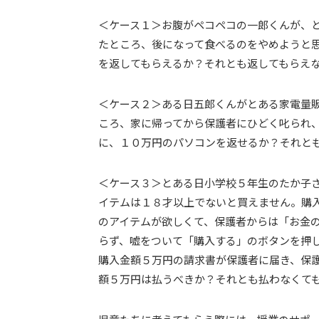
＜ケース１＞お腹がペコペコの一郎くんが、
たところ、後になって食べるのをやめようと
を返してもらえるか？それとも返してもらえ
＜ケース２＞ある日五郎くんがとある家電量
ころ、家に帰ってから保護者にひどく叱られ
に、１０万円のパソコンを返せるか？それと
＜ケース３＞とある日小学校５年生のたか子
イテムは１８才以上でないと買えません。購
のアイテムが欲しくて、保護者からは「お金
らず、嘘をついて「購入する」のボタンを押
購入金額５万円の請求書が保護者に届き、保
額５万円は払うべきか？それとも払わなくて