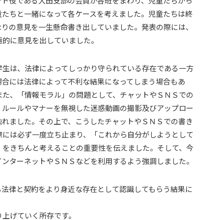
ート役である大田支部の会員が各班をまわり、児童たちから
童たちと一緒になって各ケースを考えました。児童たちは終
なりの意見を一生懸命書き出していました。発表の際には、
極的に意見を出していました。
学生は、法律によってしっかり守られている存在である一方
場合には法律によって不利な結果になってしまう場合もあ
また、「情報モラル」の問題として、チャットやＳＮＳでの
、ルールやマナーを無視した迷惑動画の撮影及びアップロー
触れました。その上で、こうしたチャットやＳＮＳでの書き
際には必ず一度立ち止まり、「これから自分がしようとして
」をきちんと考えることの重要性を伝えました。そして、今
インターネットやＳＮＳなどを利用するよう強調しました。
も法律と契約をより身近な存在として認識してもらう結果に
り上げていく所存です。