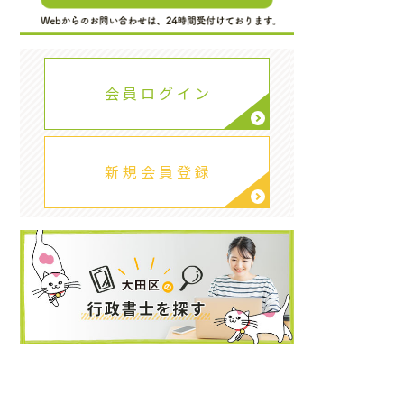
会 員 ロ グ イ ン
新 規 会 員 登 録