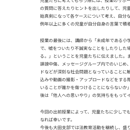
児童たちに考えてもらう際には、授業のサポ
の質問に答えたりヒントを出したりして、児
始真剣になって各ケースについて考え、自分
例年以上に多くの児童が自分自身の言葉で積
授業の最後には、講師から「未成年である小
で、嘘をついたり不誠実なことをしたりした
る。」ということを児童たちに伝えました。
誹謗中傷、メッセージグループ内でのいじめ
ドなどが深刻な社会問題となっていることに
込みや動画の撮影・アップロードなどをする
いることが誰かを傷つけることにならないか
後は「他人への思いやり」の気持ちをもって
今回の出前授業によって、児童たちに少しで
なれば幸いです。
今後も大田支部では法教育活動を継続し、盛