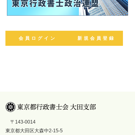
会 員 ロ グ イ ン
新 規 会 員 登 録
〒143-0014
東京都大田区大森中2-15-5