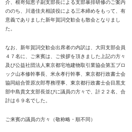
介、根嵜知恵子副支部長による支部暴排研修のご案内
ののち、川邉佳夫相談役による三本締めをもって、有
意義でありました新年賀詞交歓会も散会となりまし
た。
なお、新年賀詞交歓会出席者の内訳は、大田支部会員
４７名に、ご来賓は、ご挨拶を頂きました上記の方々
及び公益社団法人東京都宅地建物取引業協会第五ブロ
ック山本修幹事長、米永孝行幹事、東京都行政書士会
協同組合菅原次郎専務理事、東京都行政書士会目黒支
部中島貴文支部長並びに議員の方々で、計２２名、合
計は６９名でした。
ご来賓の議員の方々（敬称略・順不同）