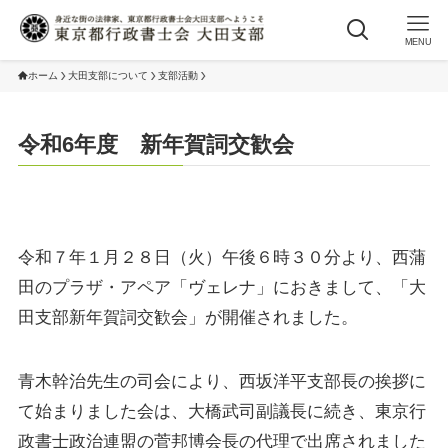
MENU
ホーム
大田支部について
支部活動
令和6年度 新年賀詞交歓会
令和７年１月２８日（火）午後６時３０分より、西蒲
田のプラザ・アペア「ヴェレナ」におきまして、「大
田支部新年賀詞交歓会」が開催されました。
青木幹治先生の司会により、西坂洋平支部長の挨拶に
て始まりました会は、大橋武司副議長に続き、東京行
政書士政治連盟の菅邦博会長の代理で出席されました